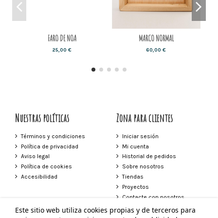
FARO DE NOA
MARCO NORMAL
25,00 €
60,00 €
Nuestras políticas
Zona para clientes
Términos y condiciones
Iniciar sesión
Política de privacidad
Mi cuenta
Aviso legal
Historial de pedidos
Política de cookies
Sobre nosotros
Accesibilidad
Tiendas
Proyectos
Contacte con nosotros
Este sitio web utiliza cookies propias y de terceros para
Contacto