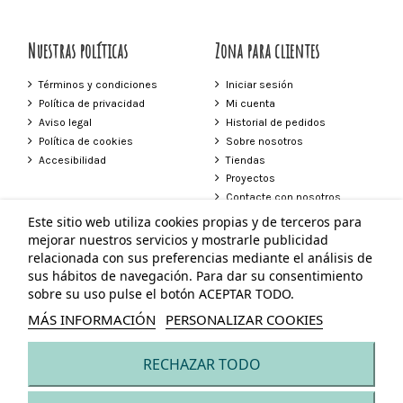
Nuestras políticas
Zona para clientes
Términos y condiciones
Iniciar sesión
Política de privacidad
Mi cuenta
Aviso legal
Historial de pedidos
Política de cookies
Sobre nosotros
Accesibilidad
Tiendas
Proyectos
Contacte con nosotros
Este sitio web utiliza cookies propias y de terceros para
Contacto
mejorar nuestros servicios y mostrarle publicidad
relacionada con sus preferencias mediante el análisis de
Tienda Vejer
sus hábitos de navegación. Para dar su consentimiento
Plaza de España 24 Vejer de la Frontera
sobre su uso pulse el botón ACEPTAR TODO.
856 272 639
603 604 247
MÁS INFORMACIÓN
PERSONALIZAR COOKIES
tiendavejer@neilapascual.com
RECHAZAR TODO
© Todos los derechos reservados - Powered by
bytefactory