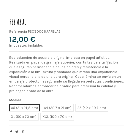
PEZ AZUL
Referencia
PECS0006.PAPEL.A5
12,00 €
Impuestos incluidos
Reproducción de acuarela original impresa en papel artístico.
Realizada en papel de gramaje superior, con tintas de alta fijación
que aseguran permanencia de los colores y resistencia a la
exposición a la luz. Textura y acabado que ofrece una experiencia
visual cercana a la de una obra original. Cada lámina se envía en un
embalaje protector, asegurando su llegada en perfectas condiciones.
Recomendamos enmarcar bajo vidrio para preservar la calidad y
prolongar la vida de la obra.
Medida
A5 (21 x 14,8 cm)
A4 (29,7 x 21 cm)
A3 (42 x 29,7 cm)
XL
XXL