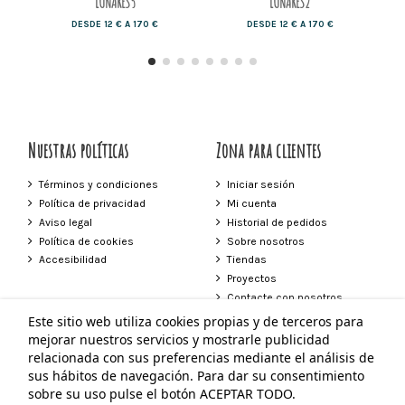
LUNARES5
LUNARES2
DESDE 12 € A 170 €
DESDE 12 € A 170 €
Nuestras políticas
Zona para clientes
Términos y condiciones
Iniciar sesión
Política de privacidad
Mi cuenta
Aviso legal
Historial de pedidos
Política de cookies
Sobre nosotros
Accesibilidad
Tiendas
Proyectos
Contacte con nosotros
Este sitio web utiliza cookies propias y de terceros para
Contacto
mejorar nuestros servicios y mostrarle publicidad
relacionada con sus preferencias mediante el análisis de
Tienda Vejer
sus hábitos de navegación. Para dar su consentimiento
Plaza de España 24 Vejer de la Frontera
sobre su uso pulse el botón ACEPTAR TODO.
856 272 639