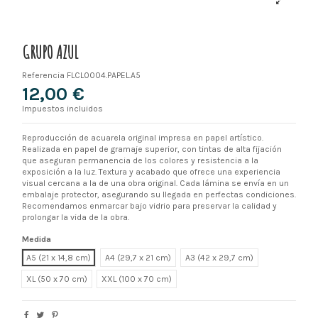
GRUPO AZUL
Referencia
FLCL0004.PAPEL.A5
12,00 €
Impuestos incluidos
Reproducción de acuarela original impresa en papel artístico.
Realizada en papel de gramaje superior, con tintas de alta fijación
que aseguran permanencia de los colores y resistencia a la
exposición a la luz. Textura y acabado que ofrece una experiencia
visual cercana a la de una obra original. Cada lámina se envía en un
embalaje protector, asegurando su llegada en perfectas condiciones.
Recomendamos enmarcar bajo vidrio para preservar la calidad y
prolongar la vida de la obra.
Medida
A5 (21 x 14,8 cm)
A4 (29,7 x 21 cm)
A3 (42 x 29,7 cm)
XL
XXL