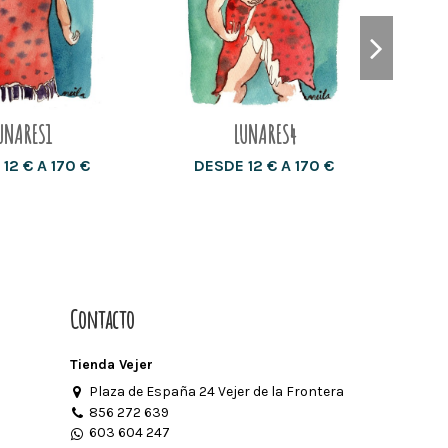
UNARES1
LUNARES4
12 € A 170 €
DESDE 12 € A 170 €
D
Contacto
Tienda Vejer
Plaza de España 24 Vejer de la Frontera
856 272 639
603 604 247