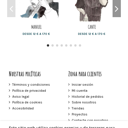
MANUEL
CANTE
DESDE 12 € A 170 €
DESDE 12 € A 170 €
Nuestras políticas
Zona para clientes
Términos y condiciones
Iniciar sesión
Política de privacidad
Mi cuenta
Aviso legal
Historial de pedidos
Política de cookies
Sobre nosotros
Accesibilidad
Tiendas
Proyectos
Contacte con nosotros
Este sitio web utiliza cookies propias y de terceros para