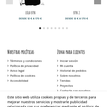
LOLA BYN
BYN 2
DESDE 12 € A 170 €
DESDE 12 € A 170 €
Nuestras políticas
Zona para clientes
Términos y condiciones
Iniciar sesión
Política de privacidad
Mi cuenta
Aviso legal
Historial de pedidos
Política de cookies
Sobre nosotros
Accesibilidad
Tiendas
Proyectos
Contacte con nosotros
Este sitio web utiliza cookies propias y de terceros para
Contacto
mejorar nuestros servicios y mostrarle publicidad
relacionada con sus preferencias mediante el análisis de