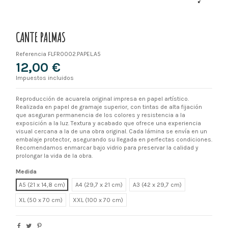
CANTE PALMAS
Referencia
FLFR0002.PAPEL.A5
12,00 €
Impuestos incluidos
Reproducción de acuarela original impresa en papel artístico.
Realizada en papel de gramaje superior, con tintas de alta fijación
que aseguran permanencia de los colores y resistencia a la
exposición a la luz. Textura y acabado que ofrece una experiencia
visual cercana a la de una obra original. Cada lámina se envía en un
embalaje protector, asegurando su llegada en perfectas condiciones.
Recomendamos enmarcar bajo vidrio para preservar la calidad y
prolongar la vida de la obra.
Medida
A5 (21 x 14,8 cm)
A4 (29,7 x 21 cm)
A3 (42 x 29,7 cm)
XL
XXL