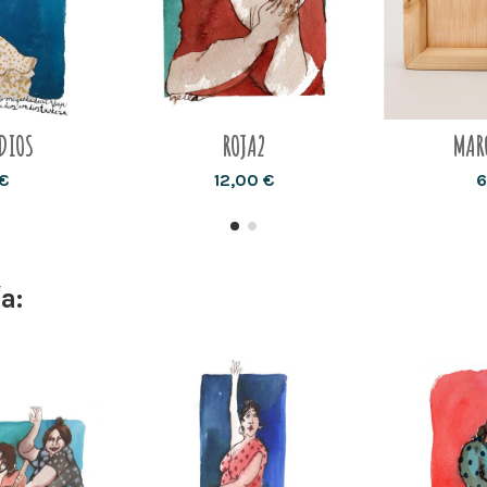
DIOS
ROJA2
MAR
€
12,00 €
6
a: