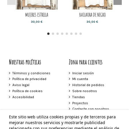
MUJERES ESTRELLA
BAILAORA DE NEGRO
30,00 €
30,00 €
Nuestras políticas
Zona para clientes
Términos y condiciones
Iniciar sesión
Política de privacidad
Mi cuenta
Aviso legal
Historial de pedidos
Política de cookies
Sobre nosotros
Accesibilidad
Tiendas
Proyectos
Contacte con nosotros
Este sitio web utiliza cookies propias y de terceros para
Contacto
mejorar nuestros servicios y mostrarle publicidad
relacionada con sus preferencias mediante el análisis de