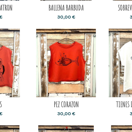
PATRON
BALLENA BARBUDA
SOBREV
€
30,00 €
S
PEZ CORAZON
TIENES 
€
30,00 €