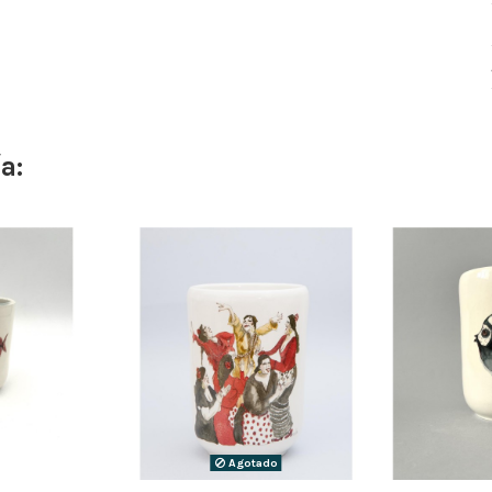
a:
Agotado