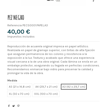
PEZ NEGRO
Referencia
PECS0001.PAPEL.A3
40,00 €
Impuestos incluidos
Reproducción de acuarela original impresa en papel artístico.
Realizada en papel de gramaje superior, con tintas de alta fijación
que aseguran permanencia de los colores y resistencia a la
exposición a la luz. Textura y acabado que ofrece una experiencia
visual cercana a la de una obra original. Cada lámina se envía en un
embalaje protector, asegurando su llegada en perfectas condiciones.
Recomendamos enmarcar bajo vidrio para preservar la calidad y
prolongar la vida de la obra.
Medida
A5 (21 x 14,8 cm)
A4 (29,7 x 21 cm)
A3 (42 x 29,7 cm)
XL
XXL