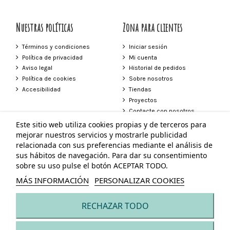
Nuestras políticas
Zona para clientes
Términos y condiciones
Iniciar sesión
Política de privacidad
Mi cuenta
Aviso legal
Historial de pedidos
Política de cookies
Sobre nosotros
Accesibilidad
Tiendas
Proyectos
Contacte con nosotros
Este sitio web utiliza cookies propias y de terceros para
Contacto
mejorar nuestros servicios y mostrarle publicidad
relacionada con sus preferencias mediante el análisis de
Tienda Vejer
sus hábitos de navegación. Para dar su consentimiento
Plaza de España 24 Vejer de la Frontera
sobre su uso pulse el botón ACEPTAR TODO.
856 272 639
603 604 247
MÁS INFORMACIÓN
PERSONALIZAR COOKIES
tiendavejer@neilapascual.com
RECHAZAR TODO
© Todos los derechos reservados - Powered by
bytefactory
Añadir al carrito