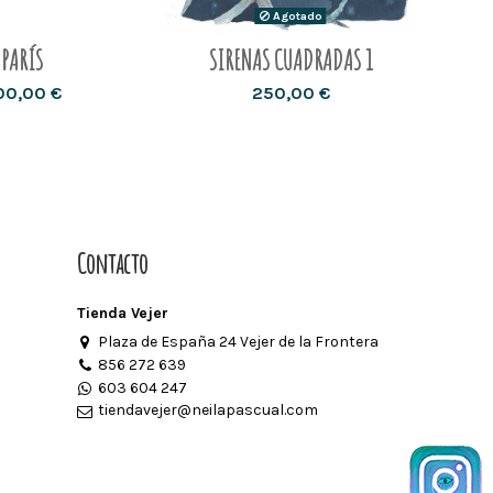
Agotado
PARÍS
SIRENAS CUADRADAS 1
ME
00,00 €
250,00 €
Contacto
Tienda Vejer
Plaza de España 24 Vejer de la Frontera
856 272 639
603 604 247
tiendavejer@neilapascual.com