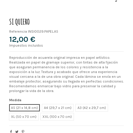
SI QUIERO
Referencia
INSI0029.PAPEL.A5
12,00 €
Impuestos incluidos
Reproducción de acuarela original impresa en papel artístico.
Realizada en papel de gramaje superior, con tintas de alta fijación
que aseguran permanencia de los colores y resistencia a la
exposición a la luz. Textura y acabado que ofrece una experiencia
visual cercana a la de una obra original. Cada lámina se envía en un
embalaje protector, asegurando su llegada en perfectas condiciones.
Recomendamos enmarcar bajo vidrio para preservar la calidad y
prolongar la vida de la obra.
Medida
A5 (21 x 14,8 cm)
A4 (29,7 x 21 cm)
A3 (42 x 29,7 cm)
XL
XXL