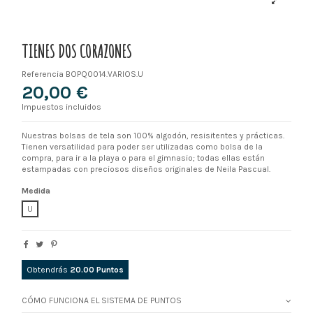
TIENES DOS CORAZONES
Referencia
BOPQ0014.VARIOS.U
20,00 €
Impuestos incluidos
Nuestras bolsas de tela son 100% algodón, resisitentes y prácticas.
Tienen versatilidad para poder ser utilizadas como bolsa de la
compra, para ir a la playa o para el gimnasio; todas ellas están
estampadas con preciosos diseños originales de Neila Pascual.
Medida
U
Obtendrás
20.00
Puntos
CÓMO FUNCIONA EL SISTEMA DE PUNTOS