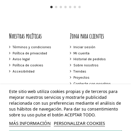
Nuestras políticas
Zona para clientes
Términos y condiciones
Iniciar sesión
Política de privacidad
Mi cuenta
Aviso legal
Historial de pedidos
Política de cookies
Sobre nosotros
Accesibilidad
Tiendas
Proyectos
Contacte con nosotros
Este sitio web utiliza cookies propias y de terceros para
Contacto
mejorar nuestros servicios y mostrarle publicidad
relacionada con sus preferencias mediante el análisis de
Tienda Vejer
sus hábitos de navegación. Para dar su consentimiento
Plaza de España 24 Vejer de la Frontera
sobre su uso pulse el botón ACEPTAR TODO.
856 272 639
603 604 247
MÁS INFORMACIÓN
PERSONALIZAR COOKIES
tiendavejer@neilapascual.com